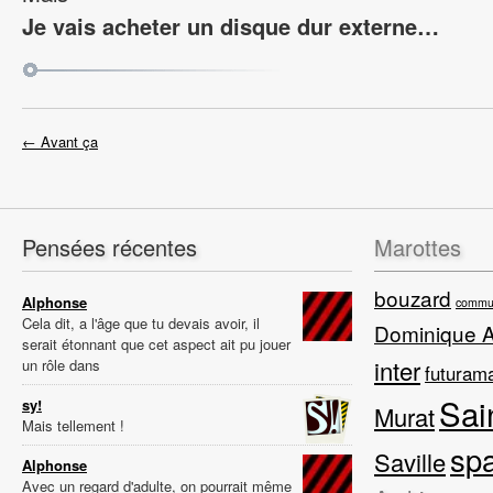
Je vais acheter un disque dur externe…
← Avant ça
Pensées récentes
Marottes
bouzard
Alphonse
commun
Cela dit, a l'âge que tu devais avoir, il
Dominique 
serait étonnant que cet aspect ait pu jouer
inter
un rôle dans
futuram
Sai
sy!
Murat
Mais tellement !
sp
Saville
Alphonse
Avec un regard d'adulte, on pourrait même