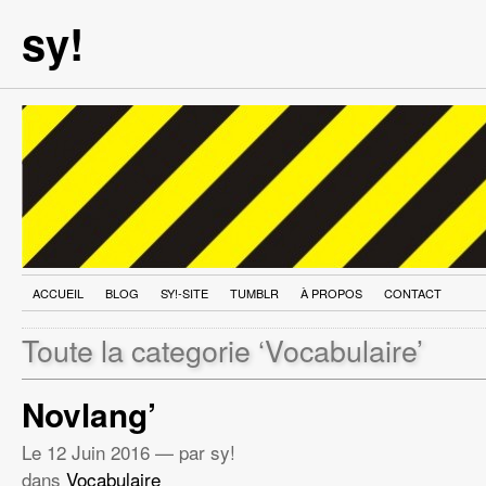
sy!
ACCUEIL
BLOG
SY!-SITE
TUMBLR
À PROPOS
CONTACT
Toute la categorie ‘Vocabulaire’
Novlang’
Le
12 Juin 2016
— par sy!
dans
Vocabulaire