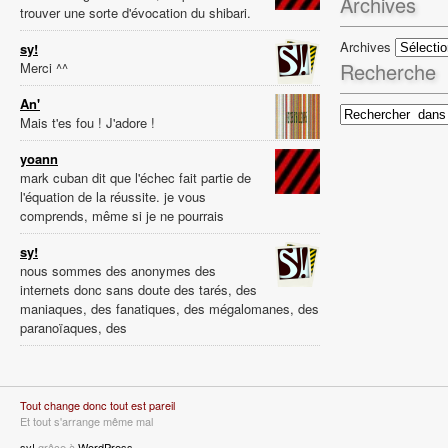
Archives
trouver une sorte d'évocation du shibari.
Archives
sy!
Recherche
Merci ^^
An'
Mais t'es fou ! J'adore !
yoann
mark cuban dit que l'échec fait partie de
l'équation de la réussite. je vous
comprends, même si je ne pourrais
sy!
nous sommes des anonymes des
internets donc sans doute des tarés, des
maniaques, des fanatiques, des mégalomanes, des
paranoïaques, des
Tout change donc tout est pareil
Et tout s'arrange même mal
sy!
grâce à
WordPress