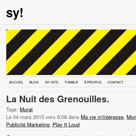
sy!
ACCUEIL
BLOG
SY!-SITE
TUMBLR
À PROPOS
CONTACT
La Nuit des Grenouilles.
Tags:
Murat
Le
04 mars 2015 vers 8:08
dans
Ma vie m'intéresse
,
Mon
Publicité Marketing
,
Play It Loud