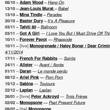
06/10 –
Adam Wood
–
Hang On
13/10 –
Jean-Louis Murat
–
Babel
13/10 –
Mina Tindle
–
Parades
20/10 –
Baxter Dury
–
It’s A Pleasure
03/11 –
Tahiti 80
–
Ballroom
–
—
03/11
Got A Girl
I Love You But I Must Drive Off Thi
10/11 –
Forever Pavot
—
Rhapsode
[live]
10/11 –
Monogrenade / Haley Bonar / Dear Crimi
4/11/2014
–
—
17/11
French For Rabbits
Spirits
–
—
24/11
Alister
Avant / Après
–
—
01/11
Daran
Le monde perdu
08/12 –
Ariel Pink
—
Pom Pom
—
15/12 –
Sabina
Toujours
—
22/12 –
Laplan
Laplan
[livre]
—
26/01 –
Peter Ackroyd
Trois Frères
02/02 –
Monopsone
—
Past Present Future
[itw]
09/02 –
Monopsone