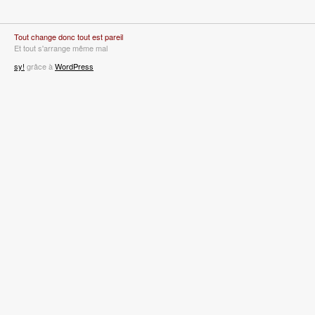
Tout change donc tout est pareil
Et tout s'arrange même mal
sy!
grâce à
WordPress