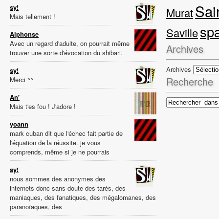
Sai
sy!
Murat
Mais tellement !
sp
Saville
Alphonse
Avec un regard d'adulte, on pourrait même
Archives
trouver une sorte d'évocation du shibari.
Archives
sy!
Recherche
Merci ^^
An'
Mais t'es fou ! J'adore !
yoann
mark cuban dit que l'échec fait partie de
l'équation de la réussite. je vous
comprends, même si je ne pourrais
sy!
nous sommes des anonymes des
internets donc sans doute des tarés, des
maniaques, des fanatiques, des mégalomanes, des
paranoïaques, des