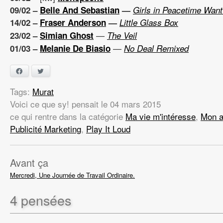
09/02 –
Belle And Sebastian
—
Girls in Peacetime Wan
14/02 –
Fraser Anderson
—
Little Glass Box
—
23/02 –
Simian Ghost
The Veil
—
01/03 –
Melanie De Biasio
No Deal Remixed
Facebook
Twitter
Tags:
Murat
Voici ce que sy! pensait
le
04 mars 2015
ce qui rentre dans la catégorie
Ma vie m'intéresse
,
Mon a
Publicité Marketing
,
Play It Loud
Avant ça
Mercredi, Une Journée de Travail Ordinaire.
4
pensées