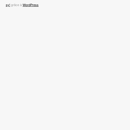
sy!
grâce à
WordPress