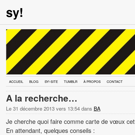
sy!
ACCUEIL
BLOG
SY!-SITE
TUMBLR
À PROPOS
CONTACT
A la recherche…
Le
31 décembre 2013 vers 13:54
dans
BA
Je cherche quoi faire comme carte de vœux ce
En attendant, quelques conseils :