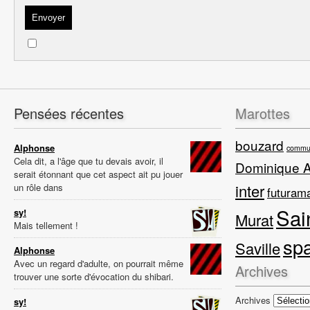
Pensées récentes
Marottes
bouzard
Alphonse
commun
Cela dit, a l'âge que tu devais avoir, il
Dominique 
serait étonnant que cet aspect ait pu jouer
inter
un rôle dans
futuram
Sai
sy!
Murat
Mais tellement !
sp
Saville
Alphonse
Avec un regard d'adulte, on pourrait même
Archives
trouver une sorte d'évocation du shibari.
Archives
sy!