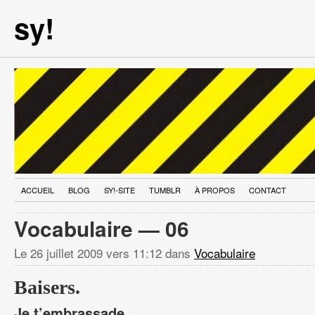
sy!
ACCUEIL
BLOG
SY!-SITE
TUMBLR
À PROPOS
CONTACT
Vocabulaire — 06
Le
26 juillet 2009 vers 11:12
dans
Vocabulaire
Baisers.
Je t’embrassade