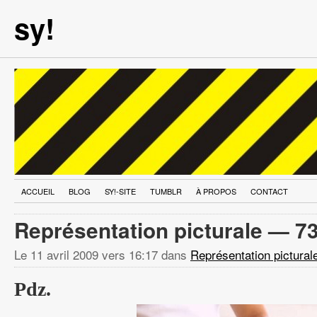
sy!
ACCUEIL
BLOG
SY!-SITE
TUMBLR
À PROPOS
CONTACT
Représentation picturale — 7
Le
11 avril 2009 vers 16:17
dans
Représentation pictural
Pdz.