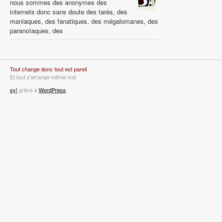
nous sommes des anonymes des
internets donc sans doute des tarés, des
maniaques, des fanatiques, des mégalomanes, des
paranoïaques, des
Tout change donc tout est pareil
Et tout s'arrange même mal
sy!
grâce à
WordPress