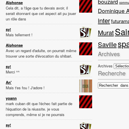
bouzard
Alphonse
commun
Cela dit, a l'âge que tu devais avoir, il
Dominique 
serait étonnant que cet aspect ait pu jouer
inter
un rôle dans
futuram
Sai
sy!
Murat
Mais tellement !
sp
Saville
Alphonse
Avec un regard d'adulte, on pourrait même
Archives
trouver une sorte d'évocation du shibari.
Archives
sy!
Recherche
Merci ^^
An'
Mais t'es fou ! J'adore !
yoann
mark cuban dit que l'échec fait partie de
l'équation de la réussite. je vous
comprends, même si je ne pourrais
sy!