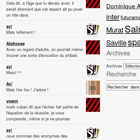
Cela dit, a l'âge que tu devais avoir, il
Dominique 
serait étonnant que cet aspect ait pu jouer
inter
un rôle dans
futuram
Sai
sy!
Murat
Mais tellement !
sp
Saville
Alphonse
Avec un regard d'adulte, on pourrait même
Archives
trouver une sorte d'évocation du shibari.
Archives
sy!
Recherche
Merci ^^
An'
Mais t'es fou ! J'adore !
yoann
mark cuban dit que l'échec fait partie de
l'équation de la réussite. je vous
comprends, même si je ne pourrais
sy!
nous sommes des anonymes des