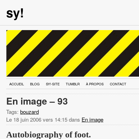
sy!
ACCUEIL
BLOG
SY!-SITE
TUMBLR
À PROPOS
CONTACT
En image – 93
Tags:
bouzard
Le
18 juin 2006 vers 14:15
dans
En image
Autobiography of foot.