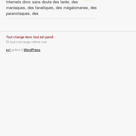
internets donc sans doute des tarés, des
maniaques, des fanatiques, des mégalomanes, des
paranoïaques, des
Tout change donc tout est pareil
Et tout s'arrange même mal
sy!
grâce à
WordPress